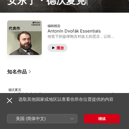
安东宁・德沃夏克
编辑精选
Antonín Dvořák Essentials
他笔下的旋律饱含对故土的思念，让听者
为之动容。
播放
知名作品
德沃夏克
E 小调第九交响曲
542
选取其他国家或地区以查看你所在位置提供的内容
B 178 · 自新大陆
美国 (简体中文)
继续
德沃夏克
B 小调大提琴协奏曲
231