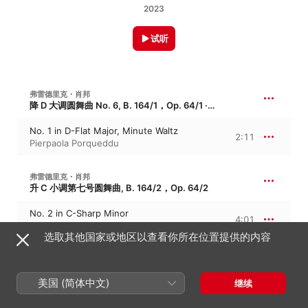
2023
试听
弗雷德里克・肖邦
降 D 大调圆舞曲 No. 6, B. 164/1，Op. 64/1 · 小狗圆舞曲
No. 1 in D-Flat Major, Minute Waltz
2:11
Pierpaola Porqueddu
弗雷德里克・肖邦
升 C 小调第七号圆舞曲, B. 164/2，Op. 64/2
No. 2 in C-Sharp Minor
4:01
Pierpaola Porqueddu
选取其他国家或地区以查看你所在位置提供的内容
弗雷德里克・肖邦
升 C 小调幻想即兴曲, B. 87，Op. 66 · Mme d'Este
美国 (简体中文)
继续
Fantaisie-impromptu, Op. 66
5:33