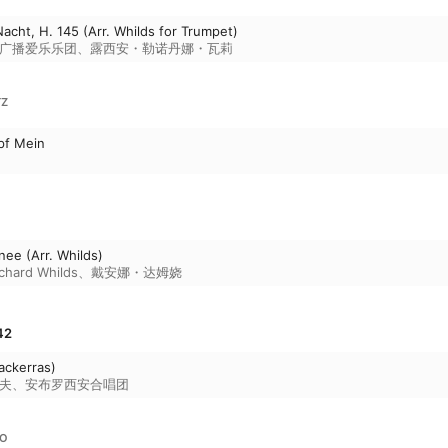
 Nacht, H. 145 (Arr. Whilds for Trumpet)
广播爱乐乐团
、
露西安・勒诺丹娜・瓦莉
TZ
pf Mein
nee (Arr. Whilds)
chard Whilds
、
戴安娜・达姆娆
42
ackerras)
普夫
、
安布罗西安合唱团
EO