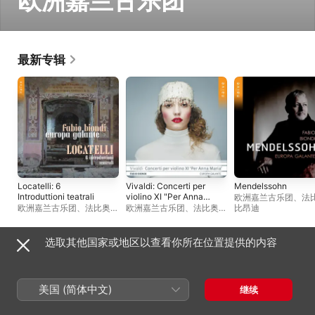
欧洲嘉兰古乐团
最新专辑
Locatelli: 6
Vivaldi: Concerti per
Mendelssohn
Introduttioni teatrali
violino XI "Per Anna
欧洲嘉兰古乐团
、
法比
Maria"
欧洲嘉兰古乐团
、
法比奥 ·
欧洲嘉兰古乐团
、
法比奥 ·
比昂迪
比昂迪
比昂迪
选取其他国家或地区以查看你所在位置提供的内容
现场专辑
美国 (简体中文)
继续