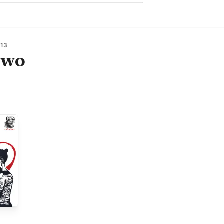
13
Two