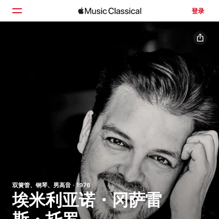
登录
主页
浏览
搜索
双簧管、钢琴、男高音 · 1976
埃米利亚诺・冈萨雷