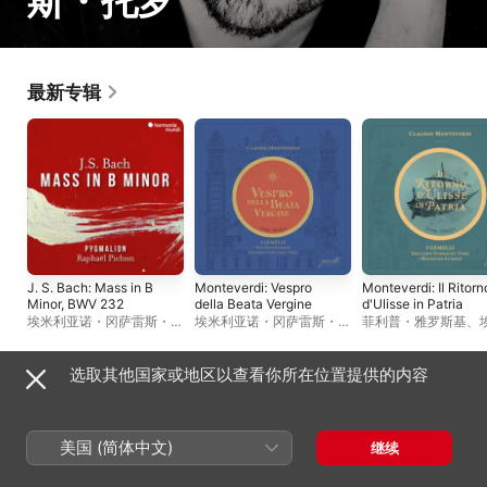
斯・托罗
最新专辑
J. S. Bach: Mass in B
Monteverdi: Vespro
Monteverdi: Il Ritorn
Minor, BWV 232
della Beata Vergine
d'Ulisse in Patria
埃米利亚诺・冈萨雷斯・托
埃米利亚诺・冈萨雷斯・托
菲利普・雅罗斯基
、
罗
、
拉斐尔 · 皮尚
、
皮格马
罗
、
Mathilde Etienne
、
亚诺・冈萨雷斯・托
利翁乐团
、
克里斯蒂安 · 伊
Ensemble I Gemelli
赫本・沙伊布
、
Ensem
姆勒
、
露西尔・里查多
、
贝
Gemelli
、
Philippe
选取其他国家或地区以查看你所在位置提供的内容
瑟・泰勒
、
朱莉・罗塞特
Talbot
、
扎卡里・怀
现场专辑
艾莫克・芭拉特
美国 (简体中文)
继续