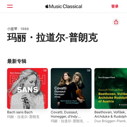
登录
主页
小提琴 · 1986
玛丽・拉道尔-普朗克
浏览
搜索
最新专辑
Bach sans Bach
Covatti, Dussaut,
Beethoven, Voříšek,
Honegger, d'Indy:
Archduke & Rudolph
玛丽・拉道尔-普朗克
Sonatas for Violin and
of Austria: Sonatas f
玛丽・拉道尔-普朗克
、
Duo Brüggen-Plank
Piano
Violin and Piano
Henrike Brüggen
Henrike Brüggen
、