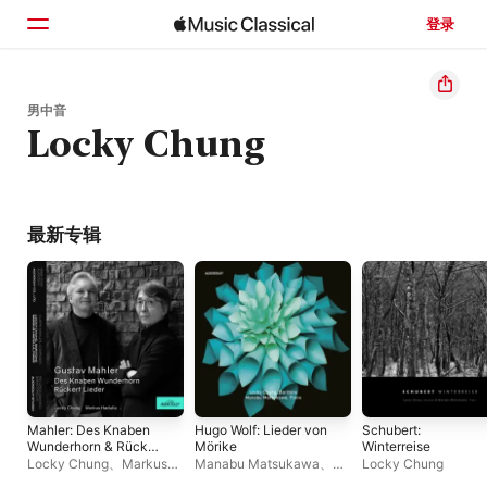
登录
主页
男中音
Locky Chung
浏览
搜索
最新专辑
Mahler: Des Knaben
Hugo Wolf: Lieder von
Schubert:
Wunderhorn & Rückert
Mörike
Winterreise
Lieder
Locky Chung
、
Markus
Manabu Matsukawa
、
Locky Chung
Hadulla
Locky Chung