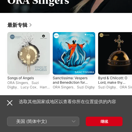
ORA Singers
最新专辑
Songs of Angels
Sanctissima: Vespers
Byrd & Chilcott: O
and Benediction for
Lord, make thy
ORA Singers
、
Suzi
the Feast of the
servant Elizabeth ou
Digby
、
Lucy Cox
、
Harry
ORA Singers
、
Suzi Digby
Suzi Digby
、
ORA Si
Assumption of the
Queen
Baker
Virgin Mary
选取其他国家或地区以查看你所在位置提供的内容
单曲与 EP
美国 (简体中文)
继续