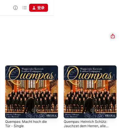
登录
Quempas: Macht hoch die
Quempas: Heinrich Schütz:
And
Tür - Single
Jauchzet dem Herren, alle
L'