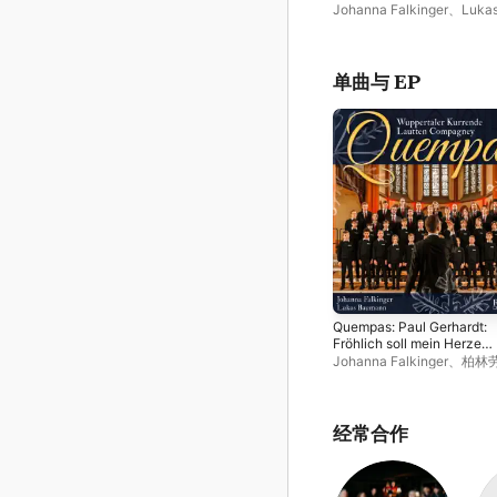
Wuppertal)
Johanna Falkinger
、
Luka
Baumann
、
Wuppertaler
Kurrende
、
柏林劳特 · 康
乐团
单曲与 EP
Quempas: Paul Gerhardt:
Fröhlich soll mein Herze
springen - Single
Johanna Falkinger
、
柏林劳
康姆帕格尼乐团
、
Lukas
Baumann
、
Wuppertaler
Kurrende
经常合作