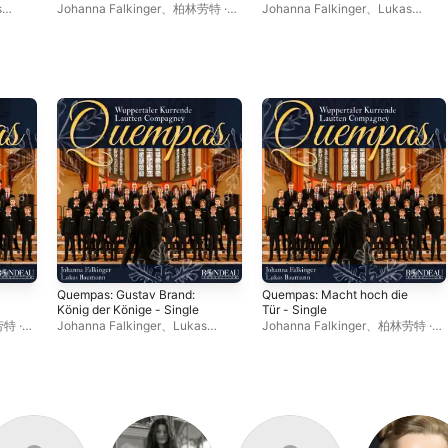
springen - Single
s
Johanna Falkinger
、
柏林劳特 ·
Johanna Falkinger
、
Lukas
康姆帕格尼乐团
、
Lukas
Baumann
、
Wuppertaler
姆帕格尼
Baumann
、
Wuppertaler
Kurrende
、
柏林劳特 · 康姆帕格尼
Kurrende
乐团
Quempas: Gustav Brand:
Quempas: Macht hoch die
König der Könige - Single
Tür - Single
特 ·
Johanna Falkinger
、
Lukas
Johanna Falkinger
、
柏林劳特 ·
Baumann
、
Wuppertaler
康姆帕格尼乐团
、
Wuppertaler
Kurrende
、
柏林劳特 · 康姆帕格尼
Kurrende
、
Lukas Baumann
乐团