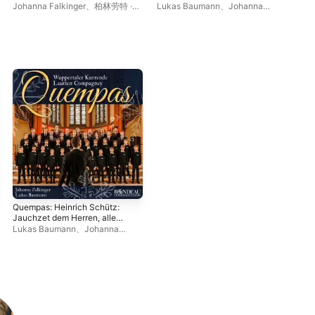
Welt - Single
Johanna Falkinger
、
柏林劳特 ·
Lukas Baumann
、
Johanna
弗
康姆帕格尼乐团
、
Wuppertaler
Falkinger
、
Wuppertaler
奥
Kurrende
、
Lukas Baumann
Kurrende
、
柏林劳特 · 康姆帕格尼
Phi
乐团
斯
拉
17
Quempas: Heinrich Schütz:
Jauchzet dem Herren, alle
Welt - Single
Lukas Baumann
、
Johanna
Falkinger
、
Wuppertaler
Kurrende
、
柏林劳特 · 康姆帕格尼
乐团