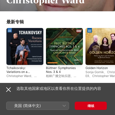
Christopher Ward
最新专辑
Tchaikovsky:
Büttner: Symphonies
Golden Horizon
Variations on a
Nos. 3 & 4
Sonja Gornik
、
Chris
Rococo Theme, Op.
Christopher Ward
、
柏林广播交响乐团
、
Eß
、
Christopher Wa
33, TH 57 & Works for
Gabriel Schwabe
、
亚琛交
Christopher Ward
亚琛交响乐团
Cello and Orchestra
响乐团
选取其他国家或地区以查看你所在位置提供的内容
经常合作
美国 (简体中文)
继续