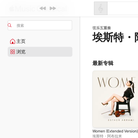
搜索
弦乐五重奏
埃斯特・
主页
浏览
最新专辑
Women (Extended Version)
埃斯特・阿布拉米