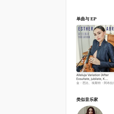
单曲与 EP
Alleluja Variation (After
Exsultate, jubilate, K.
165/158a: III. Alleluja) [Arr. 
金・芭比
、
埃斯特・阿布拉
Violin, Piano & String Quin
团
by Jan-Peter Klöpfel] -
Single
类似音乐家