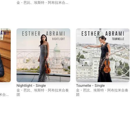
165/158a: III. Alleluja) [Arr. for
金・芭比
、
埃斯特・阿布拉米合奏
Violin, Piano & String Quintet
团
by Jan-Peter Klöpfel] -
Single
Nightlight - Single
Tournelle - Single
金・芭比
、
埃斯特・阿布拉米合奏
金・芭比
、
埃斯特・阿布拉米合奏
for
米合奏
团
团
tet