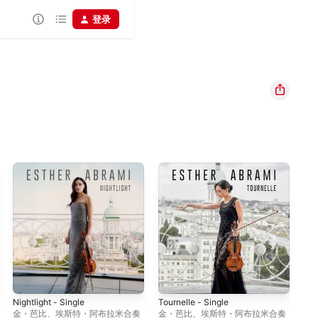
登录
Nightlight - Single
Tournelle - Single
Viv
Min
金・芭比
、
埃斯特・阿布拉米合奏
金・芭比
、
埃斯特・阿布拉米合奏