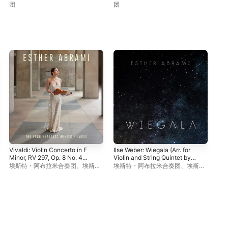
"Wi
团
团
埃
特
Vivaldi: Violin Concerto in F
Ilse Weber: Wiegala (Arr. for
Minor, RV 297, Op. 8 No. 4
Violin and String Quintet by
"Winter": II. Largo - Single
Esther Abrami) - Single
埃斯特・阿布拉米合奏团
、
埃斯
埃斯特・阿布拉米合奏团
、
埃斯
特・阿布拉米
特・阿布拉米