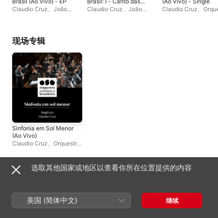
Brasil (Ao Vivo) - EP
Brasil: I - Canto das
(Ao Vivo) - Single
Raízes - Single
Claudio Cruz
、
João
Claudio Cruz
、
João
Claudio Cruz
、
Orqu
Camarero
、
Orquestra
Camarero
、
Orquestra
Sinfônica Brasileira
Sinfônica Brasileira
Sinfônica Brasileira
现场专辑
Sinfonia em Sol Menor
(Ao Vivo)
Claudio Cruz
、
Orquestra
Sinfônica Brasileira
选取其他国家或地区以查看你所在位置提供的内容
单曲与 EP
美国 (简体中文)
继续