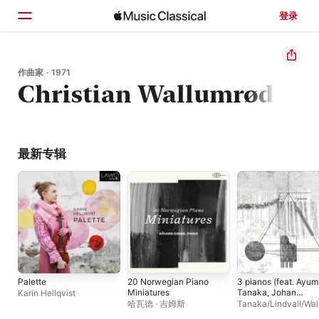
登录
主页
作曲家 · 1971
Christian Wallumrød
浏览
搜索
最新专辑
Palette
20 Norwegian Piano
3 pianos (feat. Ayum
Miniatures
Tanaka, Johan
Karin Hellqvist
Lindvall & Christian
哈瓦德 · 吉姆斯
Tanaka/Lindvall/Wal
Wallumrød)
ød