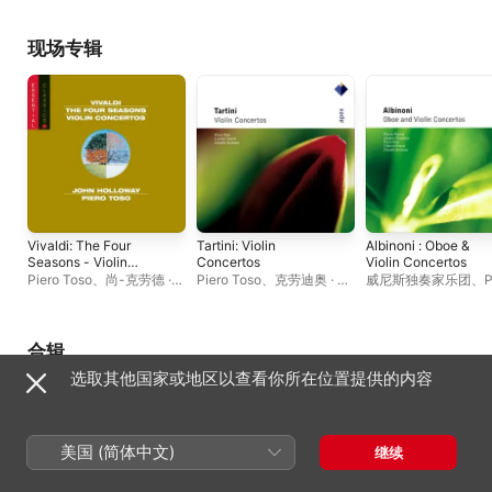
Concerto in C Major,
内
克劳迪奥 · 西蒙内
、
RV 581
Edoardo Farina
现场专辑
Vivaldi: The Four
Tartini: Violin
Albinoni : Oboe &
Seasons - Violin
Concertos
Violin Concertos
Concerto in D Major,
Piero Toso
、
尚-克劳德 ·
Piero Toso
、
克劳迪奥 · 西
威尼斯独奏家乐团
、
P
RV 212a - Violin
马尔古瓦
、
约翰 · 霍洛威
、
蒙内
、
威尼斯独奏家乐团
Pierlot
、
克劳迪奥 · 
Concerto in C Major,
克劳迪奥 · 西蒙内
、
内
、
Jacques Chamb
RV 581
Edoardo Farina
合辑
选取其他国家或地区以查看你所在位置提供的内容
美国 (简体中文)
继续