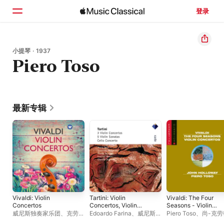
登录
主页
小提琴 · 1937
Piero Toso
浏览
搜索
最新专辑
Vivaldi: Violin
Tartini: Violin
Vivaldi: The Four
Concertos
Concertos, Violin
Seasons - Violin
Sonatas & Cello
Concerto in D Major,
威尼斯独奏家乐团
、
克劳迪
Edoardo Farina
、
威尼斯独
Piero Toso
、
尚-克劳德
Concerto
RV 212a - Violin
奥 · 西蒙内
奏家乐团
、
克劳迪奥 · 西蒙
马尔古瓦
、
约翰 · 霍