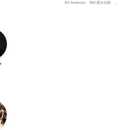
Bill Anderson
、
BBC爱乐乐团
、
鲁
B
蒙・甘巴
、
查理・洛弗尔-琼斯
丁
伊