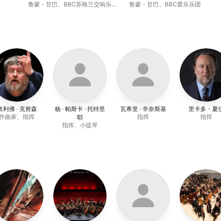
鲁蒙・甘巴
、
BBC苏格兰交响乐
鲁蒙・甘巴
、
BBC爱乐乐团
团
、
伊丽莎白・瓦茨
奥利佛 · 克努森
杨 · 帕斯卡 · 托特里
瓦希里 · 辛奈斯基
里卡多・夏
作曲家、指挥
指挥
指挥
耶
指挥、小提琴