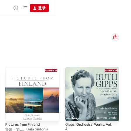
登录
Pictures from Finland
Gipps: Orchestral Works, Vol.
Gip
4
3
鲁蒙・甘巴
、
Oulu Sinfonia