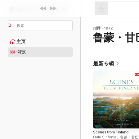
搜索
指挥 · 1972
鲁蒙・甘
主页
浏览
最新专辑
Scenes from Finland
Oulu Sinfonia
、
鲁蒙・甘巴