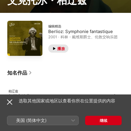
艾克托尔・柏辽兹
编辑精选
Berlioz: Symphonie fantastique
2001 · 科林・戴维斯爵士、伦敦交响乐团
播放
知名作品
柏辽兹
幻想交响曲
334
选取其他国家或地区以查看你所在位置提供的内容
H 48 · 艺术家一生中的插曲
美国 (简体中文)
继续
柏辽兹
浮士德的天谴
255