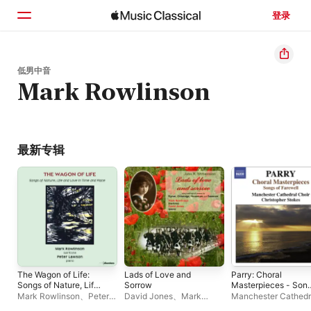
登录
主页
低男中音
Mark Rowlinson
浏览
搜索
最新专辑
The Wagon of Life:
Lads of Love and
Parry: Choral
Songs of Nature, Life,
Sorrow
Masterpieces - Son
and Love in Time and
of Farewell, I Was G
Mark Rowlinson
、
Peter
David Jones
、
Mark
Manchester Cathedr
Place
& Jerusalem
Lawson
Rowlinson
Choir
、
Jeffrey