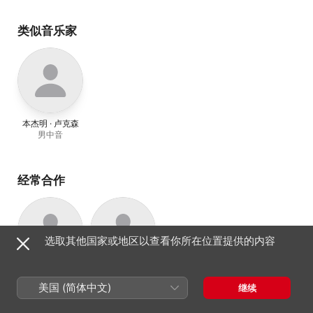
Makinson
、
Mark
Rowlinson
、
Christo
Stokes
类似音乐家
本杰明 · 卢克森
男中音
经常合作
选取其他国家或地区以查看你所在位置提供的内容
David Jones
Peter Lawson
单簧管
钢琴
美国 (简体中文)
继续