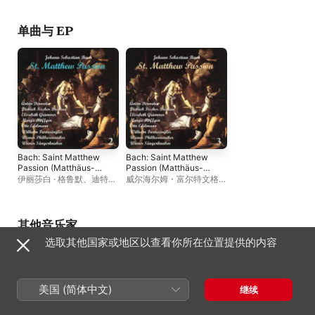
纳室内合唱团
单曲与 EP
Bach: Saint Matthew
Bach: Saint Matthew
Passion (Matthäus-
Passion (Matthäus-
Passion BWV 244),
Passion BWV 244),
伊丽莎白 · 格鲁默
、
迪特里
威尔海尔姆・富尔特文格
Vol. 1
Vol. 3
希・菲舍尔-迪斯考
、
勒
、
伊丽莎白 · 格鲁默
、
奥
Wiener Singakademie &
托 · 爱德尔曼
、
玛加 · 霍夫
Wiener Sängerknaben
、
根
、
Wiener
汉斯 · 吉尔斯贝格
、
维也纳
Singakademie & Wiener
其他音乐家
爱乐
、
安东 · 德尔莫塔
、
威
Sängerknaben
、
维也纳爱
选取其他国家或地区以查看你所在位置提供的内容
尔海尔姆・富尔特文格勒
、
乐
、
安东 · 德尔莫塔
、
汉斯
奥托 · 爱德尔曼
、
玛加 · 霍
· 吉尔斯贝格
、
迪特里希・
夫根
菲舍尔-迪斯考
美国 (简体中文)
继续