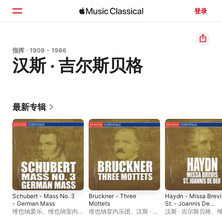
登录
主页
指挥 · 1909 - 1986
汉斯 · 吉尔斯贝格
浏览
搜索
最新专辑
Schubert - Mass No. 3
Bruckner - Three
Haydn - Missa Brevi
- German Mass
Mottets
St. - Joannis De
Deo
维也纳爱乐
、
维也纳室内合
维也纳室内乐团
、
汉斯 · 吉
汉斯 · 吉尔斯贝格
、
唱团
、
汉斯 · 吉尔斯贝格
尔斯贝格
国家歌剧院管弦乐团