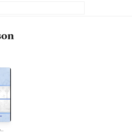
son
e