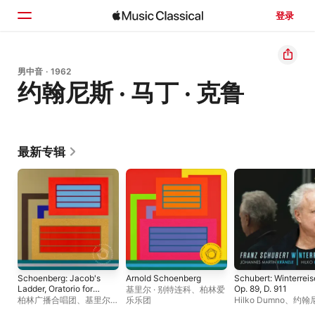
登录
主页
男中音 · 1962
约翰尼斯 · 马丁 · 克鲁
浏览
搜索
最新专辑
Schoenberg: Jacob's
Arnold Schoenberg
Schubert: Winterreis
Ladder, Oratorio for
Op. 89, D. 911
基里尔 · 别特连科
、
柏林爱
Solo Voices, Choruses
柏林广播合唱团
、
基里尔 ·
乐乐团
Hilko Dumno
、
约翰尼
and Orchestra
别特连科
、
Wolfgang
马丁 · 克鲁