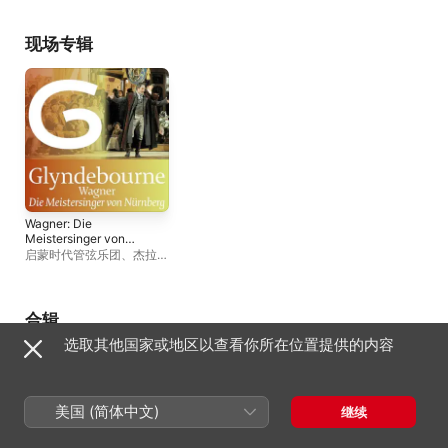
Koch
、
Gyula Orendt
、
约
翰尼斯 · 马丁 · 克鲁
、
柏林
爱乐乐团
、
Wolfgang
现场专辑
Ablinger-Sperrhacke
、
丹
尼尔 · 贝勒
Wagner: Die
Meistersinger von
Nürnberg, WWV 96
启蒙时代管弦乐团
、
杰拉尔
德 · 芬利
、
Anna Gabler
、
弗拉基米尔・尤洛夫斯基
、
伦敦爱乐乐团
、
Marco
Jentzsch
、
约翰尼斯 · 马
合辑
丁 · 克鲁
、
Allison Bell
、
阿
选取其他国家或地区以查看你所在位置提供的内容
拉斯泰尔 · 迈尔斯
、
Topi
Lehtipuu
美国 (简体中文)
继续