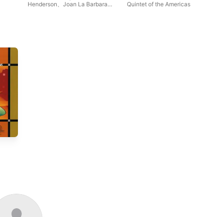
Henderson
、
Joan La Barbara
、
Quintet of the Americas
e
Todd Reynolds
、
Quintet of the
Americas
、
ETHEL