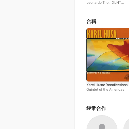
Leonardo Trio
、
XLNT
Sinfonietta
、
Quintet of th
Americas
合辑
Karel Husa: Recollections
Quintet of the Americas
经常合作