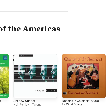
6
of the Americas
a
Shadow Quartet
Dancing in Colombia: Music
for Wind Quintet
Neil Rolnick
、
Tyrone