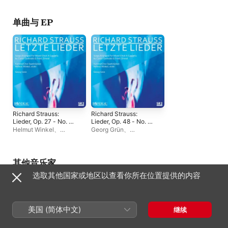
Saarbrücken
、
Georg
Saarbrücken
、
Georg
Saarbrücken
Grün
Grün
单曲与 EP
Richard Strauss:
Richard Strauss:
Lieder, Op. 27 - No. 4,
Lieder, Op. 48 - No. 4,
Morgen! - Single
Winterweihe -
Helmut Winkel
、
Georg Grün
、
Single
KammerChor
KammerChor
Saarbrücken
、
Georg
Saarbrücken
Grün
其他音乐家
选取其他国家或地区以查看你所在位置提供的内容
美国 (简体中文)
继续