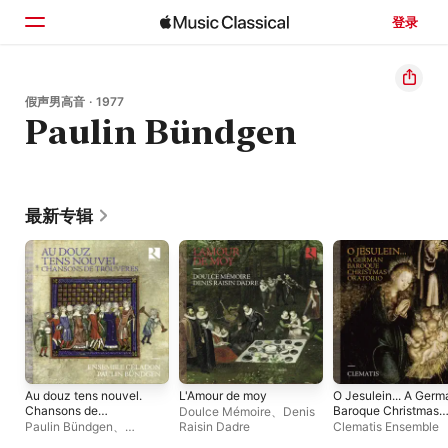
登录
主页
假声男高音 · 1977
Paulin Bündgen
浏览
搜索
最新专辑
Au douz tens nouvel.
L'Amour de moy
O Jesulein... A Germ
Chansons de
Baroque Christmas
Doulce Mémoire
、
Denis
trouvères
Oratorio
Paulin Bündgen
、
Raisin Dadre
Clematis Ensemble
Ensemble Céladon