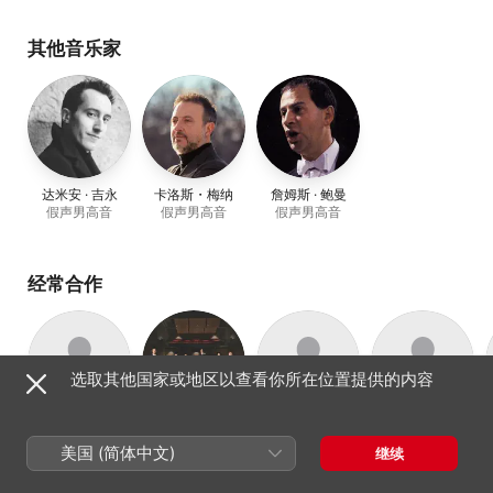
其他音乐家
达米安 · 吉永
卡洛斯・梅纳
詹姆斯 · 鲍曼
假声男高音
假声男高音
假声男高音
经常合作
选取其他国家或地区以查看你所在位置提供的内容
Ensemble
Clematis
Jean Tubéry
Les Jardins de
A
木管号、指挥
Céladon
Ensemble
Courtoisie
美国 (简体中文)
继续
早期音乐合奏团
早期音乐合奏团
中世纪音乐合奏
团