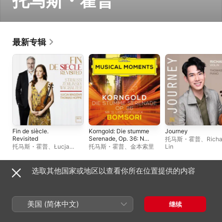
托马斯・霍普
最新专辑
Fin de siècle.
Korngold: Die stumme
Journey
Revisited
Serenade, Op. 36: No.
托马斯・霍普
、
Richa
11, Lied vom Glück
托马斯・霍普
、
Łucja
托马斯・霍普
、
金本索里
Lin
(Transcr.
Madziar
Sonnenmoser for
Violin & Piano)
选取其他国家或地区以查看你所在位置提供的内容
[Musical Moments] -
单曲与 EP
Single
美国 (简体中文)
继续