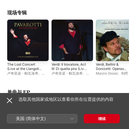
Eisteddfod, 1995) -
EP
拉
拉
、
Corale Gioacchino
EP
Rossini
现场专辑
The Lost Concert
Verdi: Il trovatore, Act
Verdi, Bellini &
(Live at the Llangollen
III: Di quella pira (Live
Donizetti: Operas
International Musical
at the Llangollen
(Marzio Giossi Live)
卢奇亚诺・帕瓦洛蒂
、
卢奇亚诺・帕瓦洛蒂
、
Marzio Giossi
、
利昂 
Eisteddfod, 1995)
International Musical
BBC爱乐乐团
、
利昂 · 马吉
BBC爱乐乐团
、
利昂 · 马吉
吉拉
Eisteddfod, 1995) -
拉
拉
、
Corale Gioacchino
EP
Rossini
单曲与 EP
选取其他国家或地区以查看你所在位置提供的内容
美国 (简体中文)
继续