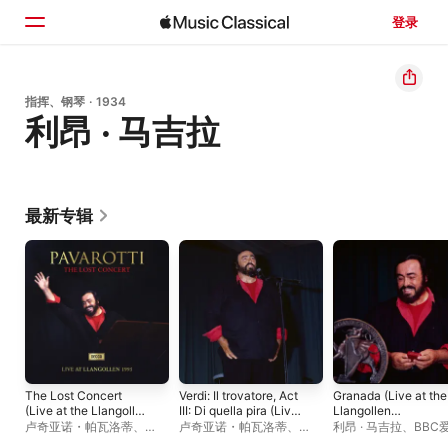
登录
主页
指挥、钢琴 · 1934
利昂 · 马吉拉
浏览
搜索
最新专辑
The Lost Concert
Verdi: Il trovatore, Act
Granada (Live at the
(Live at the Llangollen
III: Di quella pira (Live
Llangollen
International Musical
at the Llangollen
International Musica
卢奇亚诺・帕瓦洛蒂
、
卢奇亚诺・帕瓦洛蒂
、
利昂 · 马吉拉
、
BBC
Eisteddfod, 1995)
International Musical
Eisteddfod, 1995) -
BBC爱乐乐团
、
利昂 · 马吉
BBC爱乐乐团
、
利昂 · 马吉
团
、
卢奇亚诺・帕瓦