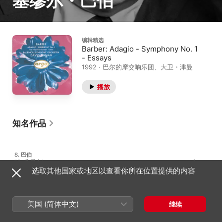
塞缪尔・巴伯
编辑精选
Barber: Adagio - Symphony No. 1
- Essays
1992 · 巴尔的摩交响乐团、大卫・津曼
播放
知名作品
S. 巴伯
弦乐柔板
52
选取其他国家或地区以查看你所在位置提供的内容
Op. 11a · 第一弦乐四重奏
美国 (简体中文)
继续
S. 巴伯
大提琴奏鸣曲
249