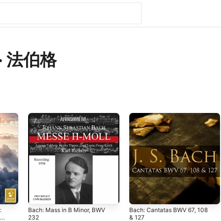
· 法伯格
:
Bach: Mass in B Minor, BWV
Bach: Cantatas BWV 67, 108
232
& 127