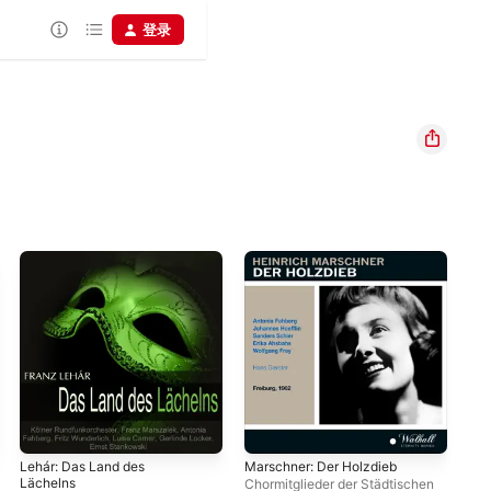
登录
Lehár: Das Land des
Marschner: Der Holzdieb
The
Lächelns
Chormitglieder der Städtischen
Edu