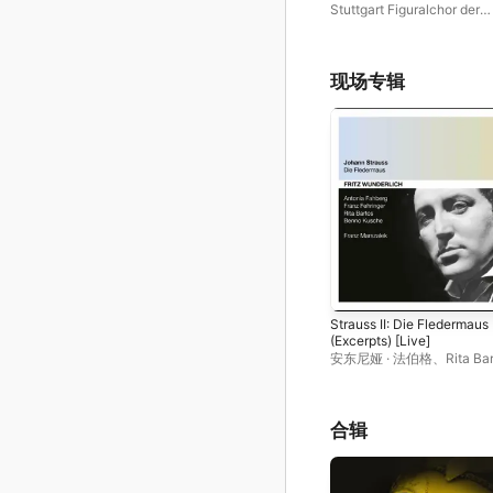
my Joy
Stuttgart Figuralchor der
Gedachtniskirche
、
安东尼娅
伯格
、
Werner Keltsch
、
He
Kahlhöfer
、
Margarete Be
Ulrich Schaible
、
Theophil
现场专辑
Maier
、
Kantorei Barmen-
Gemarke
、
赫尔穆特 · 里霖
Strauss II: Die Fledermaus
(Excerpts) [Live]
安东尼娅 · 法伯格
、
Rita Ba
Franz Fehringer
、
WDR
Funkhausorchester
、
本诺 
舍
、
弗兰茨 · 马歇萨雷克
合辑