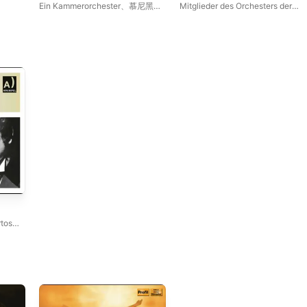
Ein Kammerorchester
、
慕尼黑巴
Mitglieder des Orchesters der
 · 法
赫合唱团
、
卡尔・李希特
Münchener Staatsoper
、
卡尔・
lmut
李希特
、
慕尼黑巴赫合唱团
nce
、
rtos
、
· 库