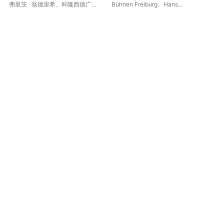
弗里茨 · 翁德里希
、
科隆西德广播
Bühnen Freiburg
、
Hans
Ewe
交响乐团
、
安东尼娅 · 法伯格
、
弗
Gierster
、
Kleines Orchester des
Orc
兰茨 · 马歇萨雷克
Südwestfunks
尼娅