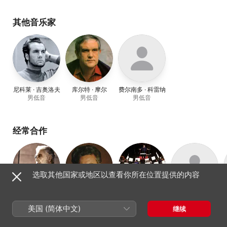
米雷拉・弗蕾妮
、
茱丽叶塔
· 德尔 · 莫纳科
、
Franco
· 甘瑟
、
奥利维耶罗 · 德
· 西米奥纳多
、
罗马歌剧院
Capuana
、
圣塞西利亚国
布里蒂斯
、
Mario
管弦乐团
、
Ilva Ligabue
立学院管弦乐团
、
雷纳塔 ·
Zanasi
、
Adriana
其他音乐家
泰巴尔迪
Lazzarini
尼科莱 · 吉奥洛夫
库尔特 · 摩尔
费尔南多 · 科雷纳
男低音
男低音
男低音
经常合作
选取其他国家或地区以查看你所在位置提供的内容
普拉西多・多明
谢里尔 · 米尔恩斯
米兰斯卡拉歌剧
斯蒂法尼亚 · 马拉
男中音
戈
院管弦乐团
古
美国 (简体中文)
继续
指挥、男高音
管弦乐队
女中音、女低音