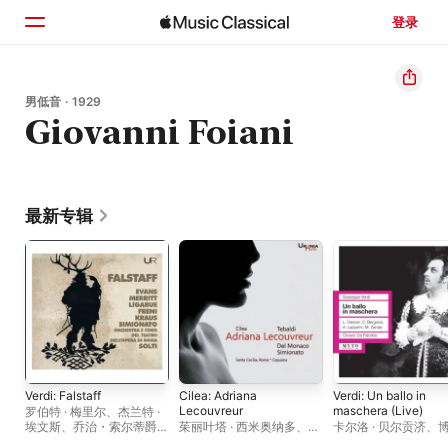
登录
主页
男低音 · 1929
Giovanni Foiani
浏览
搜索
最新专辑
Verdi: Falstaff
Cilea: Adriana
Verdi: Un ballo in
Lecouvreur
maschera (Live)
罗伯特 · 梅里尔
、
杰兰特 ·
埃文斯
、
乔治・索尔蒂爵
茱丽叶塔 · 西米奥纳多
、
卡尔洛 · 贝尔贡济
、
士
、
阿尔弗莱德 · 克劳斯
、
Giulio Fioravanti
、
马里奥
亚市立剧院管弦乐团