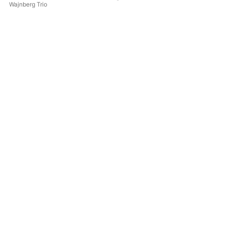
Wajnberg Trio
Jak
Gr