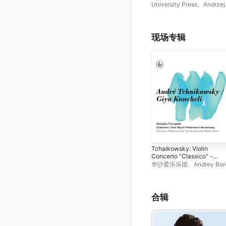
University Press
、
Andrzej
Karałow
现场专辑
Tchaikowsky: Violin
Concerto "Classico" -
Kancheli: Libera me (Quas
华沙爱乐乐团
、
Andrey Bo
Requiem) [Live]
合辑