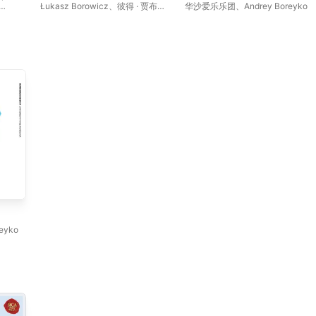
Sonata
Kancheli: Libera me (Quasi-
Łukasz Borowicz
、
彼得 · 贾布隆
华沙爱乐乐团
、
Andrey Boreyko
Requiem) [Live]
斯基
、
波兰国家广播交响乐团
i-
reyko