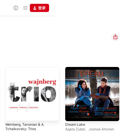
登录
Weinberg, Tansman & A.
Dream Lake
A. 
Tchaikovsky: Trios
Pia
Agata Zubel
、
Joonas Ahonen