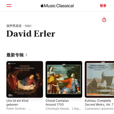
登录
主页
假声男高音 · 1981
David Erler
浏览
搜索
最新专辑
Uns ist ein Kind
Choral Cantatas
Kuhnau: Complete
geboren
Around 1700
Sacred Works, Vol. 7
Peter Gortner
、
Christoph Hesse
、
L'Arpa
Camerata Lipsiensis
Kammerchor der
Festante
Opella Musica
、
Gre