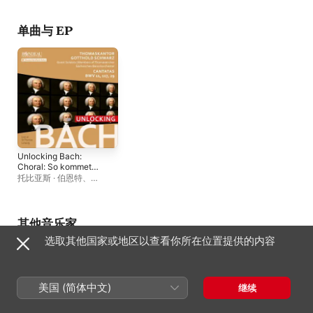
Christuskirche
Meyer
Karlsruhe
、
L'Arpa
Festante
单曲与 EP
Unlocking Bach:
Choral: So kommet
vor mein Angesicht,
托比亚斯 · 伯恩特
、
BWV 117 (Kantate) -
Wolfram Lattke
、
David
Single
Erler
、
圣托马斯教堂童声
合唱团
、
Sächsisches
Barockorchester
、
戈特霍
其他音乐家
德 · 施瓦茨
选取其他国家或地区以查看你所在位置提供的内容
美国 (简体中文)
继续