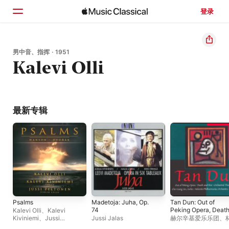
登录
主页
男中音、指挥 · 1951
Kalevi Olli
浏览
搜索
最新专辑
Psalms
Madetoja: Juha, Op.
Tan Dun: Out of
74
Peking Opera, Deat
Kalevi Olli
、
Kalevi
and Fire, Orchestral
Kiviniemi
、
Jussi
Jussi Jalas
赫尔辛基爱乐乐团
、
Theatre II
Peltonen
亮
、
Kari Kropsu
、