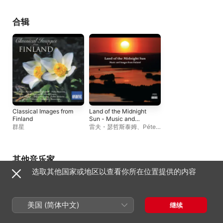
Audience
、
汤沐海
、
Kalevi Olli
合辑
Classical Images from
Land of the Midnight
Finland
Sun - Music and
Images from Finland
群星
雷夫・瑟哲斯泰姆
、
Péter
Csaba
、
赫尔辛基爱乐乐
团
、
坦佩雷爱乐乐团
其他音乐家
选取其他国家或地区以查看你所在位置提供的内容
美国 (简体中文)
继续