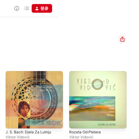
登录
J. S. Bach: Djela Za Lutnju
Rozeta Od Pletera
Ast
Viktor Vidović
Viktor Vidović
Vik