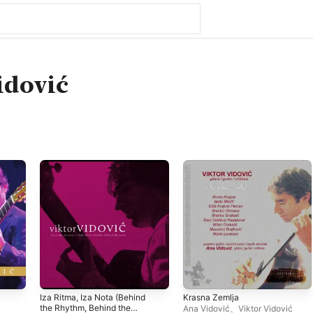
idović
Iza Ritma, Iza Nota (Behind
Krasna Zemlja
the Rhythm, Behind the
Ana Vidović
、
Viktor Vidović