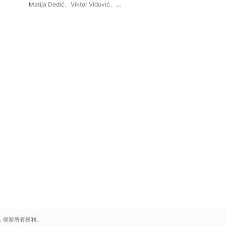
Score)
Matija Dedić
、
Viktor Vidović
、
Berislav Blazevic
、
Ana Vidović
.
保留所有权利。