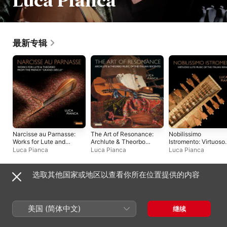
Luca Pianca
最新专辑
Narcisse au Parnasse:
The Art of Resonance:
Nobilissimo
Works for Lute and
Archlute & Theorbo
Istromento: Virtuoso
Theorbo from the
Music of the Italian
Lute Music of the
Luca Pianca
Luca Pianca
Luca Pianca
French "Grand-
Seicento
Italian Renaissance
Siècle"
选取其他国家或地区以查看你所在位置提供的内容
合辑
美国 (简体中文)
继续