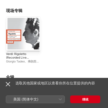
朱里尼
、
伊丽莎白 · 瑟德斯
Orchestra del Teatro
特伦
Comunale Giuseppe 
di Trieste
、
Gianna
现场专辑
d'Angelo
、
阿尔多 · 
蒂
、
阿尔弗莱德 · 克
Verdi: Rigoletto
(Recorded Live
1961)
Giorgio Tadeo
、
弗朗西斯
科 · 莫利纳里 · 普拉德利
、
Orchestra del Teatro
Comunale Giuseppe Verdi
di Trieste
、
Gianna
合辑
d'Angelo
、
阿尔多 · 普罗
选取其他国家或地区以查看你所在位置提供的内容
蒂
、
阿尔弗莱德 · 克劳斯
美国 (简体中文)
继续