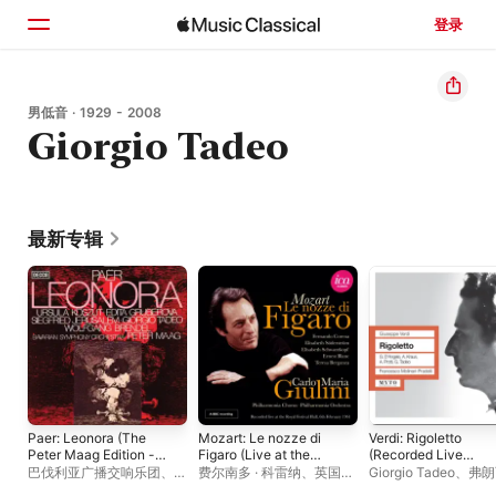
登录
主页
男低音 · 1929 - 2008
Giorgio Tadeo
浏览
搜索
最新专辑
Paer: Leonora (The
Mozart: Le nozze di
Verdi: Rigoletto
Peter Maag Edition -
Figaro (Live at the
(Recorded Live
Volume 13)
Royal Festival Hall,
1961)
巴伐利亚广播交响乐团
、
彼
费尔南多 · 科雷纳
、
英国爱
Giorgio Tadeo
、
弗朗
06/02/1961)
得 · 马格
乐乐团
、
卡罗・马里亚・
科 · 莫利纳里 · 普拉