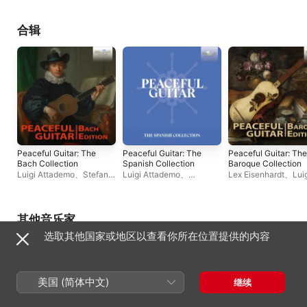
合辑
Peaceful Guitar: The
Peaceful Guitar: The
Peaceful Guitar: The
Bach Collection
Spanish Collection
Baroque Collection
Luigi Attademo
、
Stefano
Luigi Attademo
、
Lex Eisenhardt
、
Lui
Cardi
、
Jan Depreter
、
Ermanno Brignolo
、
Attademo
、
Enno
Arcady Ivannikov
Giuseppe Feola
、
Jan
Voorhorst
、
Krishnas
Depreter
、
Stefano
Jiménez
、
Pascal Bo
Palamidessi
、
Pascal
Izhar Elias
、
Bernhar
其他音乐家
Boëls
、
Giulio Tampalini
、
Hofstötter
、
Arcady
选取其他国家或地区以查看你所在位置提供的内容
Marco Ramelli
、
Angelo
Ivannikov
、
Jan Dep
Colone
、
Alberto la
Rocca
、
Alberto
Mesirca
、
Salvatore
Fortunato
、
Michele Di
美国 (简体中文)
继续
Filippo
、
Javier Somoza