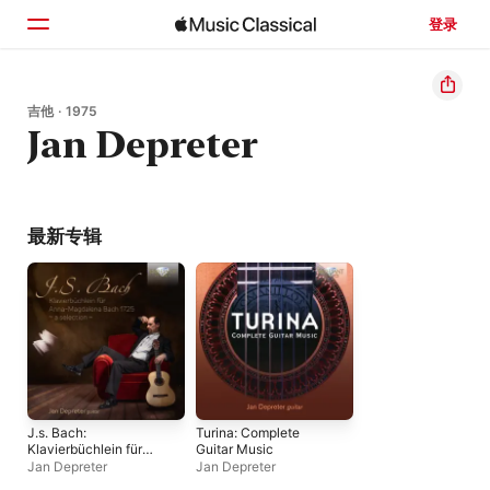
登录
主页
吉他 · 1975
Jan Depreter
浏览
搜索
最新专辑
J.s. Bach:
Turina: Complete
Klavierbüchlein für
Guitar Music
Anna-Magdalena
Jan Depreter
Jan Depreter
Bach 1725