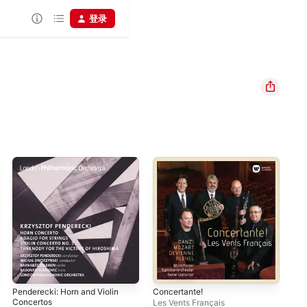
登录
Penderecki: Horn and Violin
Concertante!
Wit
Concertos
Les Vents Français
Rad