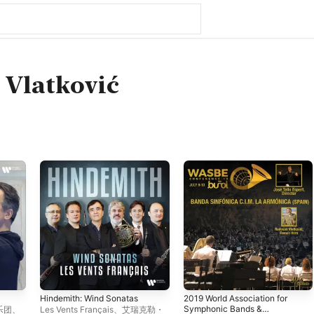
 Vlatković
Hindemith: Wind Sonatas
2019 World Association for
Symphonic Bands &
乐团
、
Les Vents Français
、
艾瑞克勒・