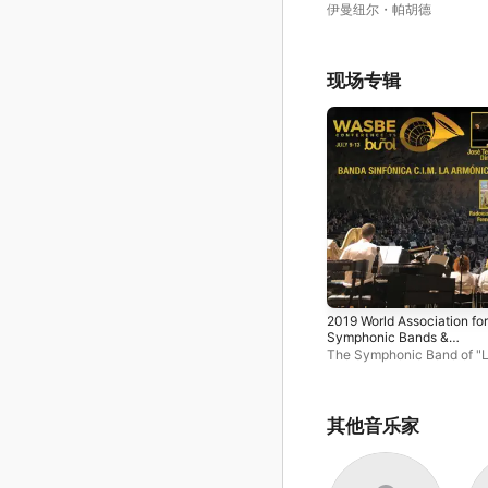
伊曼纽尔・帕胡德
现场专辑
2019 World Association for
Symphonic Bands &
Ensembles (WASBE): Band
The Symphonic Band of "
Sinfónica C.I.M. La Armón
Armónica" de Buñol
、
Rad
[Live]
Vlatković
、
José Tello Esp
其他音乐家