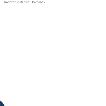
Radovan Vlatković
、
Barnabás
Pia
Kelemen
、
克里斯托弗・潘德列茨
基
、
伦敦爱乐乐团
、
Michał
Dworzyński