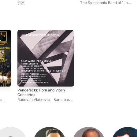
Ensembles (WASBE): Banda
沙杰
The Symphonic Band of "La
Sinfónica C.I.M. La Armónica
Armónica" de Buñol
、
Radovan
[Live]
Vlatković
、
José Tello Espert
Penderecki: Horn and Violin
Concertos
a
La
Radovan Vlatković
、
Barnabás
ica
ovan
Kelemen
、
克里斯托弗・潘德列茨
ert
基
、
伦敦爱乐乐团
、
Michał
Dworzyński