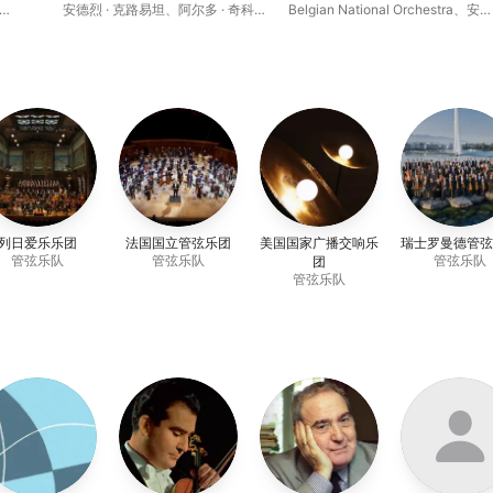
Tchaikovsky: Piano Concerto
Rédemption
安德烈 · 克路易坦
、
阿尔多 · 奇科
Belgian National Orchestra
、
安
No. 1, Op. 23
里尼
德烈 · 克路易坦
列日爱乐乐团
法国国立管弦乐团
美国国家广播交响乐
瑞士罗曼德管弦
管弦乐队
管弦乐队
管弦乐队
团
管弦乐队