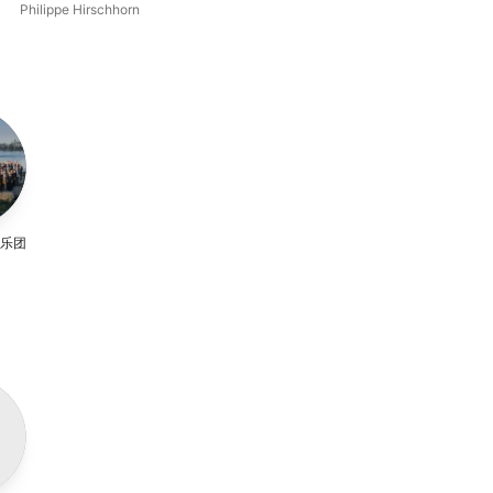
Competition 1967) [Live]
Th
Philippe Hirschhorn
埃里
姆
Bel
Orc
乐团