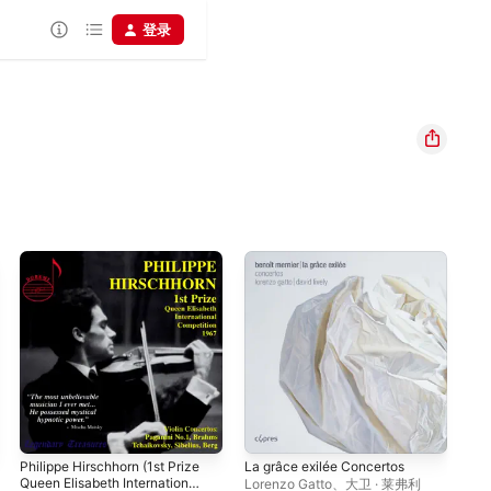
登录
Philippe Hirschhorn (1st Prize
La grâce exilée Concertos
Gra
Queen Elisabeth International
Mús
Lorenzo Gatto
、
大卫 · 莱弗利