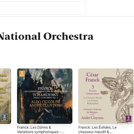
National Orchestra
l
Franck: Les Djinns &
Franck: Les Éolides, Le
Variations symphoniques -
chasseur maudit &