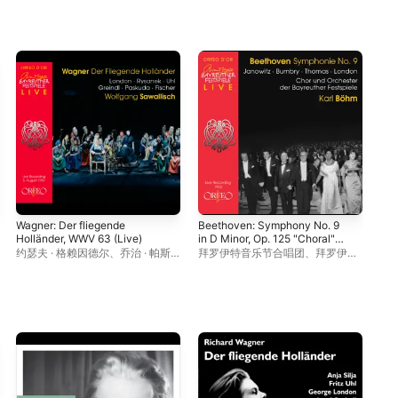
Wagner: Der fliegende
Beethoven: Symphony No. 9
Kle
Holländer, WWV 63 (Live)
in D Minor, Op. 125 "Choral"
5 —
(Live)
(Li
约瑟夫 · 格赖因德尔
、
乔治 · 帕斯
拜罗伊特音乐节合唱团
、
拜罗伊特
奥
库达
、
莱奥妮 · 雷萨内克
、
Res
音乐节管弦乐团
、
卡尔・伯姆
隆
Fischer
、
弗里茨 · 乌尔
、
乔治 · 伦
敦
、
沃尔夫冈 · 萨瓦利什
、
拜罗伊
特音乐节管弦乐团