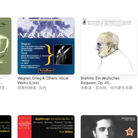
 -
Wagner, Grieg & Others: Vocal
Brahms: Ein deutsches
Works (Live)
Requiem, Op. 45
(Remastered)
特音乐
阿斯特丽德 · 瓦内
布鲁诺・瓦尔特
、
纽约爱乐乐团
、
沃尔夫
伊尔姆加德 · 西弗里德
、
乔治 · 伦
敦
、
威斯敏斯特合唱团