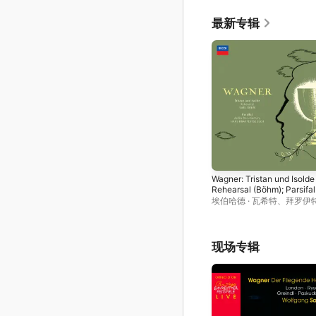
最新专辑
Wagner: Tristan und Isolde
Rehearsal (Böhm); Parsifal
1962 - Interviews
埃伯哈德 · 瓦希特
、
拜罗伊
(Knappertsbusch)
节管弦乐团
、
卡尔・伯姆
、
冈 · 温德加森
现场专辑