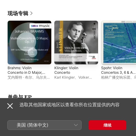
团
团
现场专辑
Brahms: Violin
Klingler: Violin
Spohr: Violin
Concerto in D Major,
Concerto
Concertos 3, 6 & A
Op. 77
Major
艾内斯特 · 布尔
、
乌尔夫・
Karl Klingler
、
Volker
柏林广播交响乐团
、
赫尔舍
、
西南德广播交响乐
Schmidt-Gertenbach
、
乌
夫・赫尔舍
、
Christi
团
尔夫・赫尔舍
、
米夏埃尔 ·
Fröhlich
劳海森
、
巴伐利亚广播交响
乐团
单曲与 EP
选取其他国家或地区以查看你所在位置提供的内容
美国 (简体中文)
继续