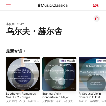
登录
主页
小提琴 · 1942
乌尔夫・赫尔舍
浏览
搜索
最新专辑
Beethoven: Romances
Brahms: Violin
R. Strauss: Violin
Nos. 1 & 2 - Single
Concerto in D Major,
Sonata in E-Flat
Op. 77
Major, Op. 18, TrV 15
艾内斯特 · 布尔
、
乌尔夫・
艾内斯特 · 布尔
、
乌尔夫・
乌尔夫・赫尔舍
、
玛丽
- EP
赫尔舍
、
西南德广播交响乐
赫尔舍
、
西南德广播交响乐
贝格曼