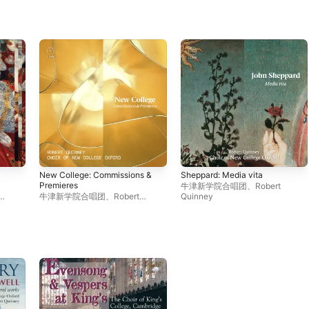
New College: Commissions &
Sheppard: Media vita
Premieres
牛津新学院合唱团
、
Robert
牛津新学院合唱团
、
Robert
Quinney
Quinney