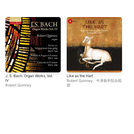
J. S. Bach: Organ Works, Vol.
Like as the Hart
The
IV
Ant
Robert Quinney
、
牛津新学院合唱
Robert Quinney
团
Tim
Qu