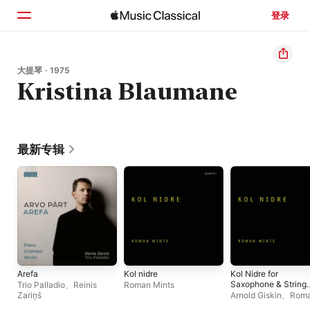
登录
主页
大提琴 · 1975
Kristina Blaumane
浏览
搜索
最新专辑
Arefa
Kol nidre
Kol Nidre for
Saxophone & String
Trio Palladio
、
Reinis
Roman Mints
Qaurtet - Single
Zariņš
Arnold Giskin
、
Rom
Mints
、
Kristina Bla