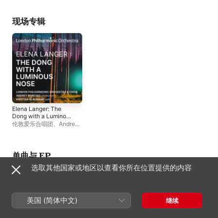
现场专辑
Elena Langer: The
Dong with a Luminous
Nose (Live) - EP
伦敦爱乐合唱团
、
Andrey
Boreyko
、
伦敦爱乐乐团
、
Kristina Blaumane
单曲与 EP
选取其他国家或地区以查看你所在位置提供的内容
美国 (简体中文)
继续