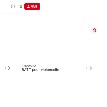
登录
I. NODAIRA
1
1
BATT pour violoncelle