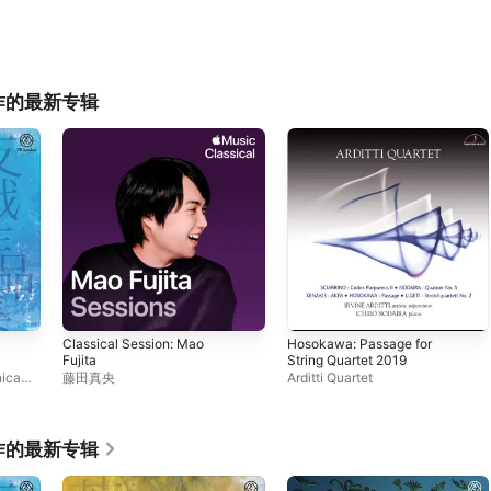
作的最新专辑
Classical Session: Mao
Hosokawa: Passage for
Fujita
String Quartet 2019
nica
、
藤田真央
Arditti Quartet
作的最新专辑