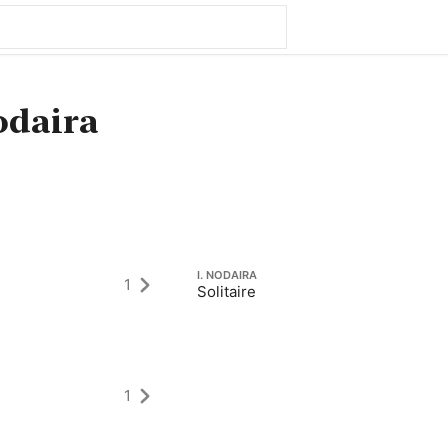
3
odaira
I. NODAIRA
1
Solitaire
1