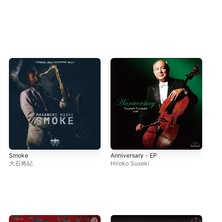
Smoke
Anniversary - EP
Voc
Per
大石将紀
Hiroko Suseki
Kob
Mar
Cla
(Ja