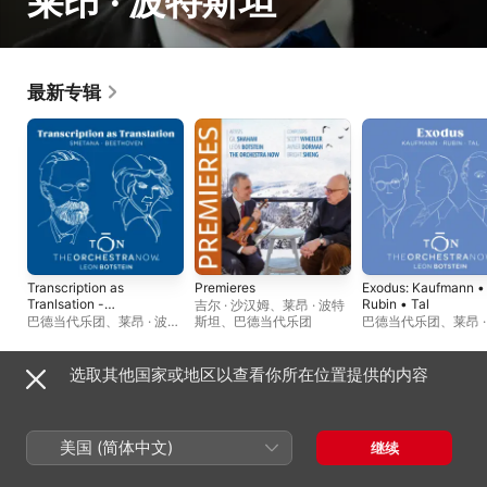
莱昂 · 波特斯坦
最新专辑
Transcription as
Premieres
Exodus: Kaufmann •
Tranlsation -
Rubin • Tal
吉尔 · 沙汉姆
、
莱昂 · 波特
Beethoven &
巴德当代乐团
、
莱昂 · 波特
斯坦
、
巴德当代乐团
巴德当代乐团
、
莱昂 
Smetana
斯坦
斯坦
选取其他国家或地区以查看你所在位置提供的内容
现场专辑
美国 (简体中文)
继续