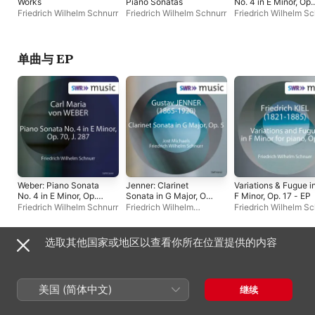
Works
Piano Sonatas
No. 4 in E Minor, Op.
70, J. 287 - EP
Friedrich Wilhelm Schnurr
Friedrich Wilhelm Schnurr
Friedrich Wilhelm Sc
单曲与 EP
Weber: Piano Sonata
Jenner: Clarinet
Variations & Fugue i
No. 4 in E Minor, Op.
Sonata in G Major, Op.
F Minor, Op. 17 - EP
70, J. 287 - EP
5 - EP
Friedrich Wilhelm Schnurr
Friedrich Wilhelm
Friedrich Wilhelm Sc
Schnurr
、
Jost Michaels
选取其他国家或地区以查看你所在位置提供的内容
合辑
美国 (简体中文)
继续