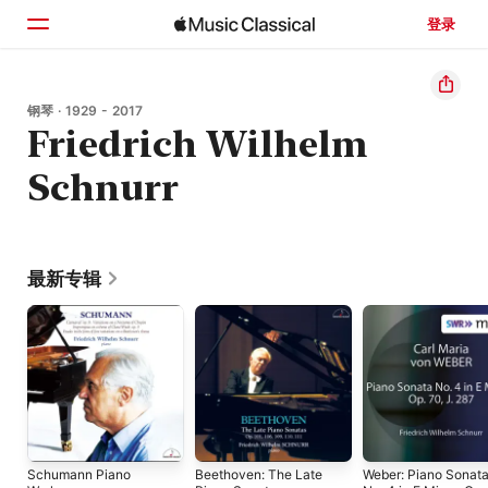
登录
主页
钢琴 · 1929 - 2017
Friedrich Wilhelm
浏览
Schnurr
搜索
最新专辑
Schumann Piano
Beethoven: The Late
Weber: Piano Sonat