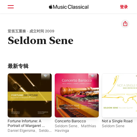
登录
主页
竖笛五重奏 · 成立时间 2009
Seldom Sene
浏览
搜索
最新专辑
Fortune Infortune: A
Concerto Barocco
Not a Single Road
Portrait of Margaret of
Seldom Sene
、
Matthias
Seldom Sene
Austria
Daniel Elgersma
、
Seldom
Havinga
Sene