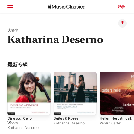
登录
主页
大提琴
Katharina Deserno
浏览
搜索
最新专辑
Dinescu: Cello
Suites & Roses
Heller: Herbstmusik
Works
Katharina Deserno
Verdi Quartet
Katharina Deserno