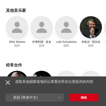
Staatsorchester
、
Sébastien Rouland
其他音乐家
Willy Mattes
伊弗利诺 · 皮多
Joël Suhubiette
米歇尔 · 普拉松
指挥
指挥
指挥
指挥
经常合作
选取其他国家或地区以查看你所在位置提供的内容
马克 · 明考斯基
卢浮宫音乐家古
亚安 · 博龙
洛朗 · 纳乌里
美国 (简体中文)
继续
指挥
男高音
低男中音
乐团
早期音乐管弦乐