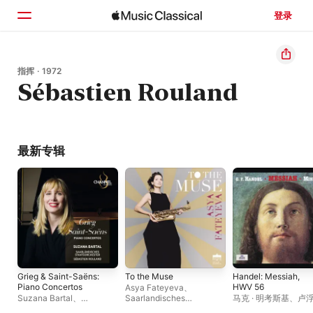
登录
主页
指挥 · 1972
Sébastien Rouland
浏览
搜索
最新专辑
Grieg & Saint-Saëns:
To the Muse
Handel: Messiah,
Piano Concertos
HWV 56
Asya Fateyeva
、
Suzana Bartal
、
Saarlandisches
马克 · 明考斯基
、
卢
Saarlandisches
Staatsorchester
乐家古乐团