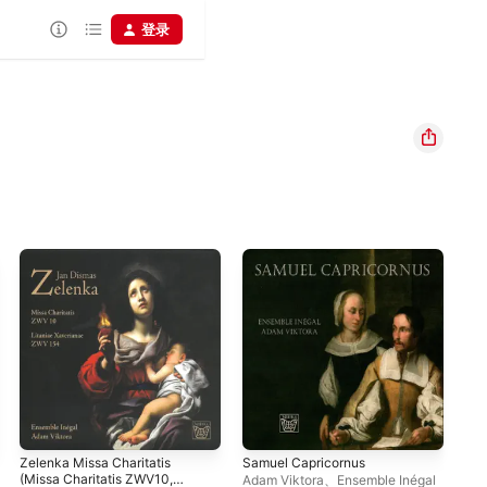
登录
Zelenka Missa Charitatis
Samuel Capricornus
Zel
(Missa Charitatis ZWV10,
Spi
Adam Viktora
、
Ensemble Inégal