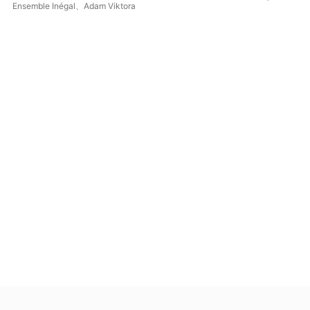
Litanie Xaverianae
Mar
Ensemble Inégal
、
Adam Viktora
Ens
ZWV154)