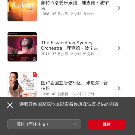
蒙特卡洛爱乐乐团、理查德・波宁
吉
1968 · 36 首曲目 · 2 小时 18 分钟
The Elizabethan Sydney
Orchestra、理查德・波宁吉
2011 · 37 首曲目 · 2 小时 29 分钟
图卢兹国立管弦乐团、米歇尔 · 普
拉松
1998 · 40 首曲目 · 2 小时 22 分钟
选取其他国家或地区以查看你所在位置提供的内容
美国 (简体中文)
继续
乔治 · 塞巴斯蒂安
2013 · 31 首曲目 · 2 小时 10 分钟