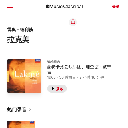
登录
主页
雷奥・德利勃
拉克美
浏览
搜索
编辑精选
蒙特卡洛爱乐乐团、理查德・波宁
吉
1968 · 36 首曲目 · 2 小时 18 分钟
播放
热门录音